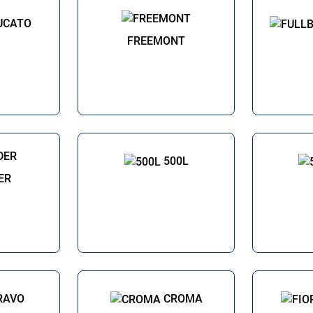
UCATO
FREEMONT
500L
ER
RAVO
CROMA