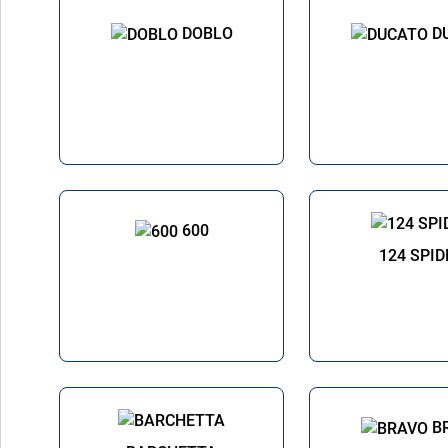
DOBLO
D
600
124 SPID
B