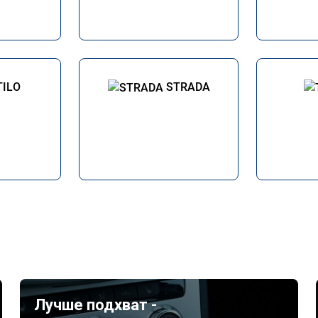
TILO
STRADA
Лучше подхват -