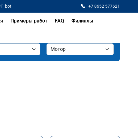
CT_bot
+7 8652 577621
ая
Примеры работ
FAQ
Филиалы