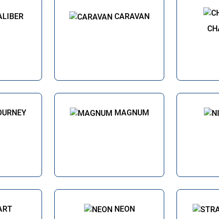
ALIBER
CARAVAN
CH
OURNEY
MAGNUM
ART
NEON