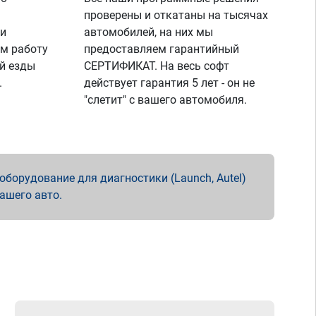
проверены и откатаны на тысячах
 и
автомобилей, на них мы
м работу
предоставляем гарантийный
й езды
СЕРТИФИКАТ. На весь софт
.
действует гарантия 5 лет - он не
"слетит" с вашего автомобиля.
борудование для диагностики (Launch, Autel)
вашего авто.