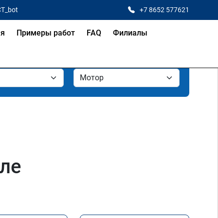
CT_bot
+7 8652 577621
ая
Примеры работ
FAQ
Филиалы
оле