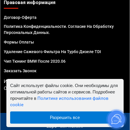
Правовая информация
Договор-Оферта
Политика Конфиденциальности. Согласие На Обработку
Персональных Данных.
Формы Оплаты
Удаление Сажевого Фильтра На Турбо Дизеле TDI
Чип Тюнинг BMW После 2020.06
Заказать Звонок
ИП Смирнов Георгий Павлович. ИНН 781302555843,
Сайт использует файлы cookie. Они необходимы для
ОГРНИП 324470400032610
оптимальной работы сайтов и сервисов. Подробнее
прочитайте в
Политике использования файлов
cookie
Разрешить все
© 2010 - 2026 Чип тюнинг в Ставрополе - Автосервис
"Евро Чип Тюнинг"