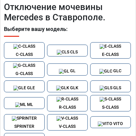
Отключение мочевины
Mercedes в Ставрополе.
Выберите вашу модель:
CLS
C-CLASS
E-CLASS
GL
GLC
G-CLASS
GLE
GLK
GLS
ML
R-CLASS
S-CLASS
VITO
SPRINTER
V-CLASS