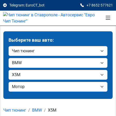
Telegram: EuroCT_bot
+7 8652 577621
Выберите ваш авто:
Чип тюнинг
BMW
X5M