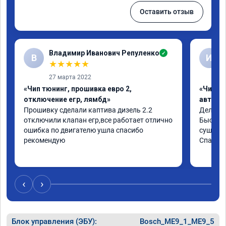
Оставить отзыв
Владимир Иванович Репуленко
✓
В
И
★
★
★
★
★
27 марта 2022
«Чип тюнинг, прошивка евро 2,
«Чип т
отключение егр, лямбд»
автомо
Прошивку сделали каптива дизель 2.2 
Делали ч
отключили клапан егр,все работает отлично 
Быстро,
ошибка по двигателю ушла спасибо 
существ
рекомендую
Спасибо
‹
›
Блок управления (ЭБУ):
Bosch_ME9_1_ME9_5