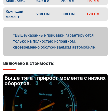
Мощность
249 л.с.
268 л.с.
+19 л.с.
Крутящий
288 Нм
308 Нм
+20 Нм
момент
Вышеуказанные прибавки гарантируются
только на полностью исправном,
своевременно обслуживаемом автомобиле.
Включено в стоимость:
Выше тяга - прирост момента с низких
оборотов.