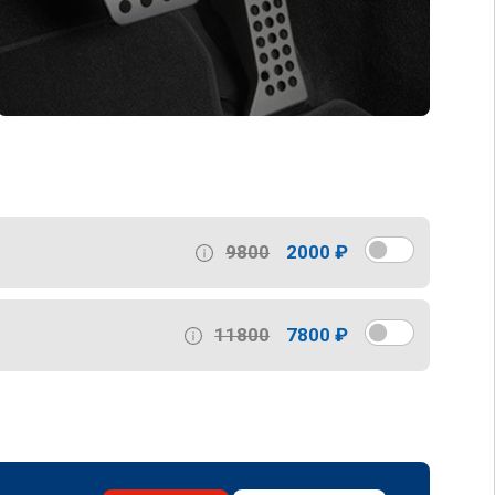
9800
2000 ₽
11800
7800 ₽