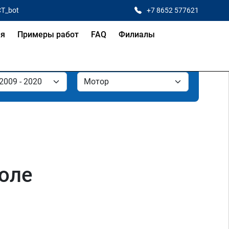
CT_bot
+7 8652 577621
ая
Примеры работ
FAQ
Филиалы
поле