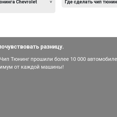
юнинга Chevrolet
Где сделать чип тюнин
почувствовать разницу.
ип Тюнинг прошили более 10 000 автомобилей
симум от каждой машины!