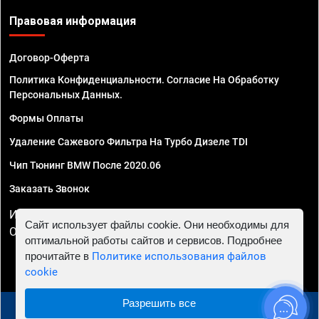
Правовая информация
Договор-Оферта
Политика Конфиденциальности. Согласие На Обработку
Персональных Данных.
Формы Оплаты
Удаление Сажевого Фильтра На Турбо Дизеле TDI
Чип Тюнинг BMW После 2020.06
Заказать Звонок
ИП Смирнов Георгий Павлович. ИНН 781302555843,
Сайт использует файлы cookie. Они необходимы для
ОГРНИП 324470400032610
оптимальной работы сайтов и сервисов. Подробнее
прочитайте в
Политике использования файлов
cookie
Разрешить все
© 2010 - 2026 Чип тюнинг в Ставрополе - Автосервис