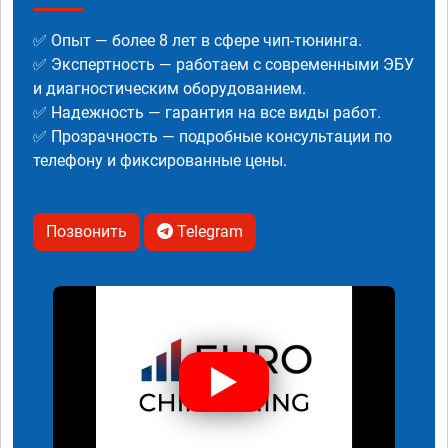
✅ Опыт — более 8 лет в сфере чип-тюнинга.
✅ Экспертность — работаем с современными ЭБУ
и диагностическим оборудованием.
✅ Надежность — гарантия на все виды работ.
✅ Прозрачность — подробные консультации по
телефону и фиксированные цены.
Позвонить
Telegram