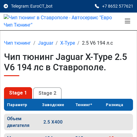
Telegram: EuroCT_bot
+7 8652 577621
Чип тюнинг
Jaguar
X-Type
2.5 V6 194 л.с
Чип тюнинг Jaguar X-Type 2.5
V6 194 лс в Ставрополе.
Stage 1
Stage 2
Параметр
Заводские
Тюнинг*
Разница
Объем
2.5 X400
двигателя