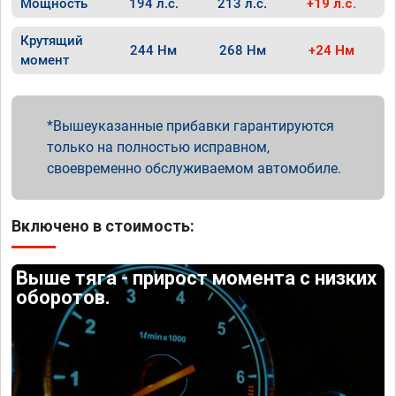
Мощность
194 л.с.
213 л.с.
+19 л.с.
Крутящий
244 Нм
268 Нм
+24 Нм
момент
Вышеуказанные прибавки гарантируются
только на полностью исправном,
своевременно обслуживаемом автомобиле.
Включено в стоимость:
Выше тяга - прирост момента с низких
оборотов.