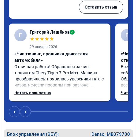
Оставить отзыв
Григорий Лащёнов
✓
Г
Г
★
★
★
★
★
29 января 2026
«Чип тюнинг, прошивка двигателя
«Чип тю
автомобиля»
отключе
Отличная работа! Обращался за чип-
Всем до
тюнингом Chery Tiggo 7 Pro Max. Машина 
собирал
преобразилась: появилась уверенная тяга с 
Обратил
низов, исчезли провалы при разгоне. 
всё в п
Расход в спокойном режиме даже немного 
записал
Читать полностью
Читать 
снизился. Все сделали профессионально, с 
часа и 
подробной консультацией. Рекомендую 
,спасиб
всем, кто сомневается.
ао11462
‹
›
Блок управления (ЭБУ):
Denso_MB079700