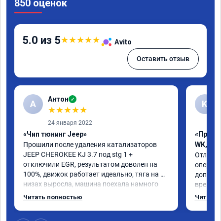
850 оценок
5.0 из 5
★
★
★
★
★
Avito
Оставить отзыв
Антон
✓
А
K
★
★
★
★
★
24 января 2022
«Чип тюнинг Jeep»
«Прошив
Прошили после удаления катализаторов 
WK, WH
JEEP CHEROKEE KJ 3.7 под stg 1 + 
Отличны
отключили EGR, результатом доволен на 
операти
100%, движок работает идеально, тяга на 
доп.раб
низах выросла, машина поехала намного 
времени
интереснее, расход топлива радует. Делал 
непонят
Читать полностью
Читать 
мастер Даниил, ему отдельный респект 👍. 
вызываю
Короче, все на чип тюнинг в RECHIP😁