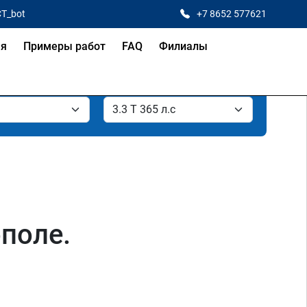
CT_bot
+7 8652 577621
ая
Примеры работ
FAQ
Филиалы
ополе.