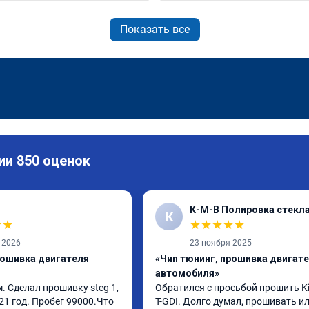
Показать все
ии 850 оценок
К-М-В Полировка стекл
К
★
★
★
★
★
★
★
 2026
23 ноября 2025
рошивка двигателя
«Чип тюнинг, прошивка двигат
автомобиля»
 Сделал прошивку steg 1, 
Обратился с просьбой прошить Kia
21 год. Пробег 99000.Что 
T-GDI. Долго думал, прошивать или