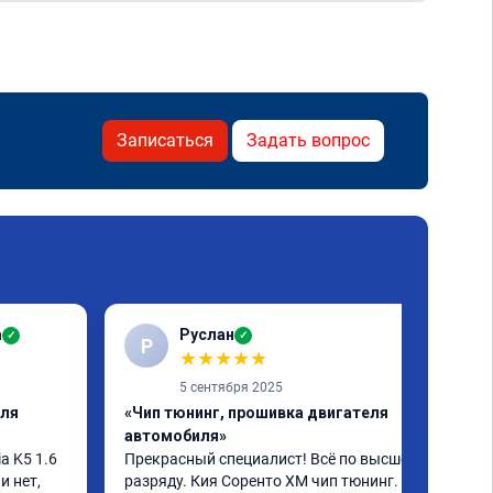
Записаться
Задать вопрос
а
Руслан
✓
✓
Р
★
★
★
★
★
5 сентября 2025
еля
«Чип тюнинг, прошивка двигателя
автомобиля»
 K5 1.6 
Прекрасный специалист! Всё по высшему 
 нет, 
разряду. Кия Соренто XM чип тюнинг. 