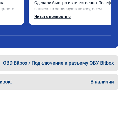
на 
Сделали быстро и качественно. Телефон 
щности и 
записал в записную книжку, всем 
 
рекомендую! Еще вот поеду в ближайшее 
Читать полностью
ечно не 
дни брата Мазду 6 2016 год отгоню на чип 
 два 
тюнинг.
ка +- 
 обгоны 
ень 
 
OBD Bitbox / Подключение к разъему ЭБУ Bitbox
е на 
шивке) 
кономия 
ивок:
В наличии
об 
". В 
н, 
 
094