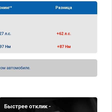
юнинг*
Разница
27 л.с.
+62 л.с.
97 Нм
+87 Нм
мом автомобиле.
Быстрее отклик -