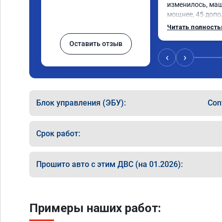
изменилось, маш
мощнее, 45 допо
существенно чувс
Читать полност
соответственно 
Оставить отзыв
Значительно упал
15 город, уже тр
‹
›
12.5. Коробка п
наборе скорости.
отзывчевее. В це
Блок управления (ЭБУ):
Con
Срок работ:
Прошито авто с этим ДВС (на 01.2026):
Примеры наших работ: