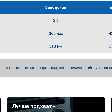
Заводские
Т
3.3
365 л.с.
4
510 Нм
5
лько на полностью исправном, своевременно обслуживае
Лучше подхват -