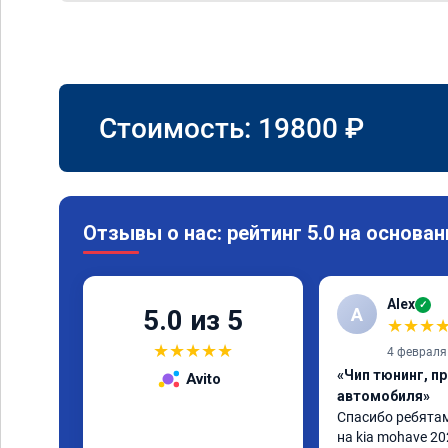
Стоимость:
19800
₽
Отзывы о нас: рейтинг 5.0 на основан
Alex
✓
A
5.0 из 5
★
★
★
★
★
★
★
★
4 февраля
«Чип тюнинг, п
Avito
автомобиля»
Спасибо ребятам.
на kia mohave 20