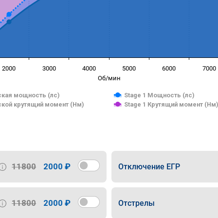
2000
3000
4000
5000
6000
7000
Об/мин
кая мощность (лс)
Stage 1 Мощность (лс)
кой крутящий момент (Нм)
Stage 1 Крутящий момент (Нм
11800
2000 ₽
Отключение ЕГР
11800
2000 ₽
Отстрелы