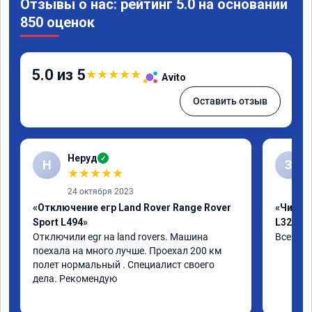
Отзывы о нас: рейтинг 5.0 на основании
850 оценок
5.0 из 5
★
★
★
★
★
Avito
Оставить отзыв
Неруд
✓
Н
З
★
★
★
★
★
24 октября 2023
«Отключение егр Land Rover Range Rover
«Чип тю
Sport L494»
L320»
Отключили egr на land rovers. Машина 
Все отл
поехала на много лучше. Проехал 200 км 
полет нормальный . Специалист своего 
дела. Рекомендую