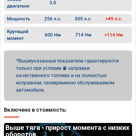
3.0
двигателя
Мощность
256 л.с.
305 л.с.
+49 л.с.
Крутящий
600 Нм
714 Нм
+114 Нм
момент
Вышеуказанные показатели гарантируются
только при условии ⛽ заправки
качественного топлива и на полностью
исправном, своевременно обслуживаемом
автомобиле.
Включено в стоимость:
Выше тяга - прирост момента с низких
оборотов.