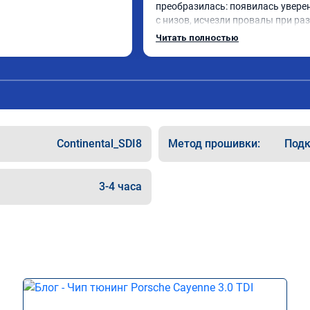
преобразилась: появилась уверен
с низов, исчезли провалы при разг
Расход в спокойном режиме даже
Читать полностью
снизился. Все сделали профессион
подробной консультацией. Реком
всем, кто сомневается.
Continental_SDI8
Метод прошивки:
Подк
3-4 часа