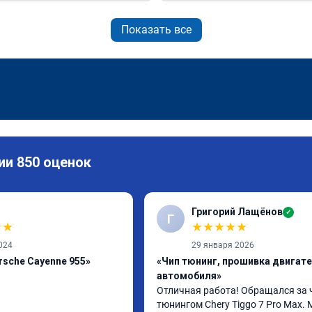
Показать все
ии 850 оценок
Григорий Лащёнов
✓
Г
★
★
★
★
★
★
★
024
29 января 2026
rsche Cayenne 955»
«Чип тюнинг, прошивка двигат
автомобиля»
Отличная работа! Обращался за 
тюнингом Chery Tiggo 7 Pro Max. 