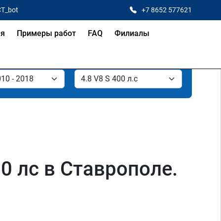
CT_bot
+7 8652 577621
ая
Примеры работ
FAQ
Филиалы
00 лс в Ставрополе.