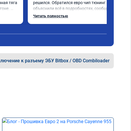
ная тяга 
решился. Обратился евро чип тюнинг мне 
оне. 
объяснили всё в подробностях, сообщили 
 немного 
сумму записали. Приехал в назначенное 
Читать полностью
ально, с 
время 2.5 часа и готово, разница ощутима 
ендую 
, я доволен ,спасибо! дали гарантию и 
сертификат ао11462 ,знают своё дело 
рекомендую 👍
лючение к разъему ЭБУ Bitbox / OBD Combiloader