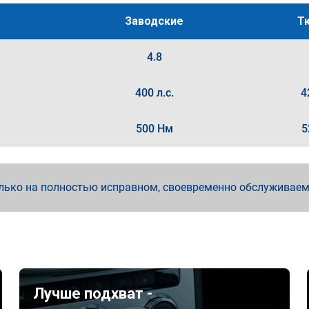
Заводские
Т
4.8
400 л.с.
4
500 Нм
5
лько на полностью исправном, своевременно обслуживае
Лучше подхват -