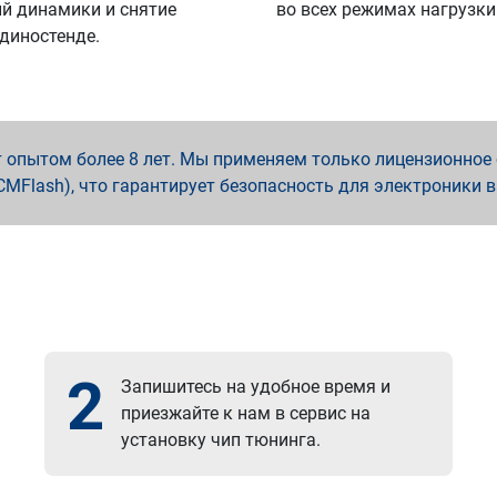
й динамики и снятие
во всех режимах нагрузки
 диностенде.
опытом более 8 лет. Мы применяем только лицензионное о
x, PCMFlash), что гарантирует безопасность для электроники 
2
Запишитесь на удобное время и
приезжайте к нам в сервис на
установку чип тюнинга.