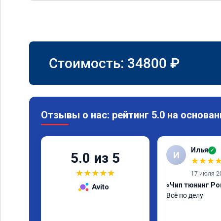
Стоимость:
34800
₽
Отзывы о нас: рейтинг 5.0 на основан
Илья
✓
И
5.0 из 5
★
★
★
★
★
★
★
★
17 июля 2
«Чип тюнинг Po
Avito
Всё по делу