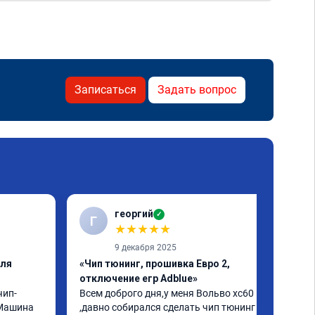
Записаться
Задать вопрос
георгий
✓
Г
★
★
★
★
★
9 декабря 2025
еля
«Чип тюнинг, прошивка Евро 2,
отключение егр Adblue»
чип-
Всем доброго дня,у меня Вольво xc60 
Машина 
,давно собирался сделать чип тюнинг и 