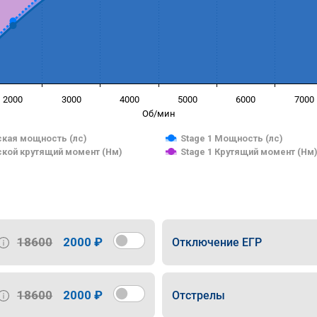
2000
3000
4000
5000
6000
7000
Об/мин
кая мощность (лс)
Stage 1 Мощность (лс)
кой крутящий момент (Нм)
Stage 1 Крутящий момент (Нм
18600
2000 ₽
Отключение ЕГР
18600
2000 ₽
Отстрелы