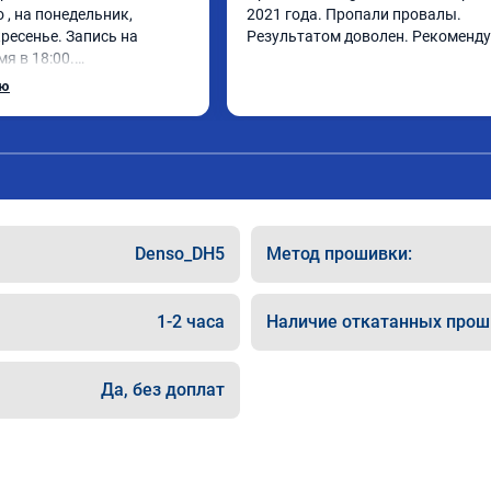
, на понедельник, 
2021 года. Пропали провалы. 
ресенье. Запись на 
Результатом доволен. Рекоменд
я в 18:00.

 за 30 минут, 
ью
фектом доволен. Спасибо 
Denso_DH5
Метод прошивки:
1-2 часа
Наличие откатанных прош
Да, без доплат