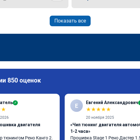
Показать все
ии 850 оценок
атель
Евгений Александрович
✓
Е
★
★
★
★
★
★
★
 2026
20 ноября 2025
рошивка двигателя
«Чип тюнинг двигателя автомо
1-2 часа»
p тюнингом Рено Канго 2.

Прошивка Stage 1 Рено Дастер 1.5