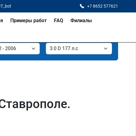
CT_bot
+7 8652 577621
ая
Примеры работ
FAQ
Филиалы
в Ставрополе.