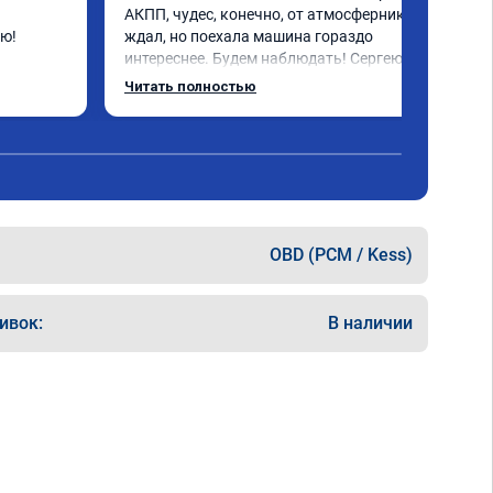
АКПП, чудес, конечно, от атмосферника не 
ую!
ждал, но поехала машина гораздо 
интереснее. Будем наблюдать! Сергею 
отдельное спасибо за профессионально 
Читать полностью
выполненную работу!
OBD (PCM / Kess)
ивок:
В наличии