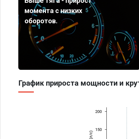
Выше тяга - прирост
момента с низких
оборотов.
График прироста мощности и кр
200
150