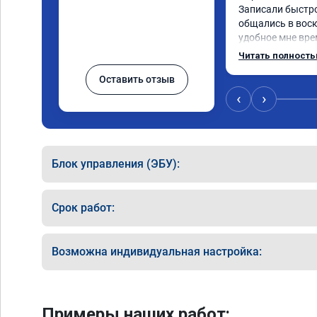
Записали быстро 
общались в воск
удобное мне врем
Работу выполнили
Читать полност
качественно, эф
Оставить отзыв
🤝
‹
›
Блок управления (ЭБУ):
Срок работ:
Возможна индивидуальная настройка:
Примеры наших работ: