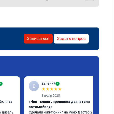
Записаться
Задать вопрос
Евгений
✓
✓
Е
★
★
★
★
★
8 июля 2025
биля за
«Чип тюнинг, прошивка двигателя
автомобиля»
 дизель 
Сделали чип-тюнинг на Рено Дастер 2.0 