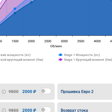
00
1500
2000
2500
3000
3500
4000
4
Об/мин
кая мощность (лс)
Stage 1 Мощность (лс)
кой крутящий момент (Нм)
Stage 1 Крутящий момент (Нм
9800
2000 ₽
Прошивка Евро 2
9800
2000 ₽
Возврат стока