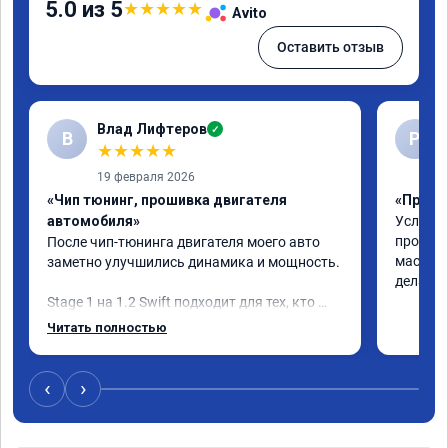
5.0 из 5
★
★
★
★
★
Avito
Оставить отзыв
Влад Лифтеров
✓
В
Р
★
★
★
★
★
19 февраля 2026
«Чип тюнинг, прошивка двигателя
«Прошив
автомобиля»
Услуга 
професс
После чип-тюнинга двигателя моего авто 
мастеру
заметно улучшились динамика и мощность.

дела!!!
Stage 1 на 1.2 Swift подходит для тех, кто 
хочет улучшить «эластичность» машины в 
Читать полностью
городе, но не ждет от атмосферного 
двигателя турбо-эффекта.

‹
›
Машина стала лучше реагировать на 
нажатие газа, особенно в диапазоне низких 
и средних оборотов. Исчезла вялость при 