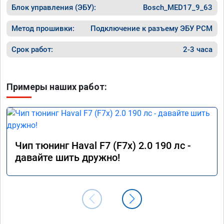
Блок управления (ЭБУ):
старте.

Bosch_MED17_9_63
Расход топлива немного снизился при 
Метод прошивки:
Подключение к разъему ЭБУ PCM
спокойной езде, но при активной — вырас, 
так как двигатель лучше «крутится».

Срок работ:
2-3 часа
Работа была выполнена быстро и 
качественно. Номер сертификата А012056 
Примеры наших работ:
от 17.01.26. Огромное спасибо команде за 
профессионализм!
Чип тюнинг Haval F7 (F7x) 2.0 190 лс -
давайте шить дружно!