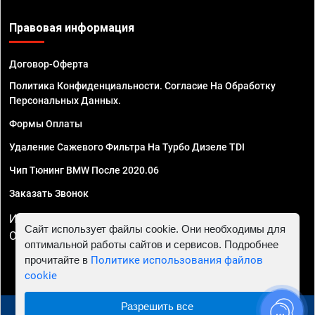
Правовая информация
Договор-Оферта
Политика Конфиденциальности. Согласие На Обработку
Персональных Данных.
Формы Оплаты
Удаление Сажевого Фильтра На Турбо Дизеле TDI
Чип Тюнинг BMW После 2020.06
Заказать Звонок
ИП Смирнов Георгий Павлович. ИНН 781302555843,
Сайт использует файлы cookie. Они необходимы для
ОГРНИП 324470400032610
оптимальной работы сайтов и сервисов. Подробнее
прочитайте в
Политике использования файлов
cookie
Разрешить все
© 2010 - 2026 Чип тюнинг в Ставрополе - Автосервис