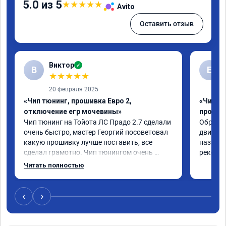
5.0 из 5
★
★
★
★
★
Avito
Оставить отзыв
Виктор
✓
В
Е
★
★
★
★
★
20 февраля 2025
«Чип тюнинг, прошивка Евро 2,
«Чип т
отключение егр мочевины»
прошив
Чип тюнинг на Тойота ЛС Прадо 2.7 сделали 
Обратил
очень быстро, мастер Георгий посоветовал 
двигател
какую прошивку лучше поставить, все 
назначе
сделал грамотно. Чип тюнингом очень 
рекомен
доволен, машина ожила немного, отзыв на 
Читать полностью
педаль газа стал значительно лучше. Такое 
ощущение, что коробка даже стала 
работать лучше, пропали провалы. Расход 
‹
›
топлива остался таким же, но динамика 
улучшилась. Советую этот сервис всем. 
Спасибо!!!