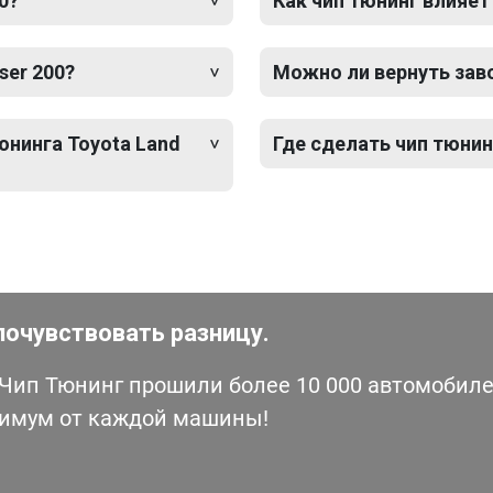
0?
Как чип тюнинг влияет
ser 200?
Можно ли вернуть зав
юнинга Toyota Land
Где сделать чип тюнинг
почувствовать разницу.
ип Тюнинг прошили более 10 000 автомобилей
симум от каждой машины!