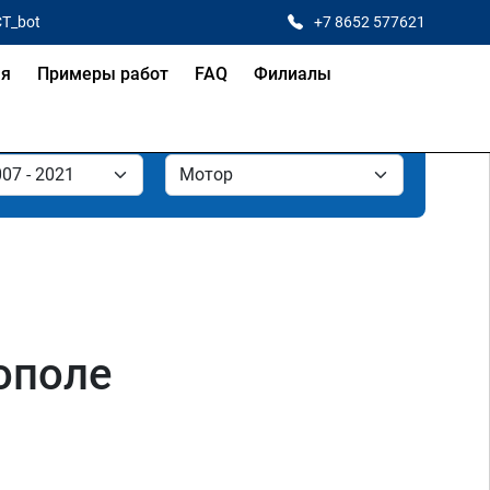
CT_bot
+7 8652 577621
ая
Примеры работ
FAQ
Филиалы
рополе