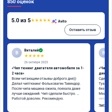
850 оценок
5.0 из 5
★
★
★
★
★
Avito
Оставить отзыв
Виталий
✓
В
В
★
★
★
★
★
26 октября 2025
«Чип тюнинг двигателя автомобиля за 1-
«Чип тю
2 часа»
диност
Всем читающим отзывы-доброго дня)) 
Сделали
Делал чиптюнинг Фольксваген Тавендор. 
Туарег (
После чипа машина ожила, поехала даже 
без уда
лучше ожиданий. Чип сделали быстро. 
Машина 
Работой доволен. Рекомендую.
низких 
км/ч при
Читать 
Отклик 