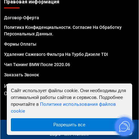
Правовая информация
Договор-Оферта
Политика Конфиденциальности. Согласие На Обработку
Персональных Данных.
Формы Оплаты
Удаление Сажевого Фильтра На Турбо Дизеле TDI
Чип Тюнинг BMW После 2020.06
Заказать Звонок
ИП Смирнов Георгий Павлович. ИНН 781302555843,
Сайт использует файлы cookie. Они необходимы для
ОГРНИП 324470400032610
оптимальной работы сайтов и сервисов. Подробнее
прочитайте в
Политике использования файлов
cookie
Разрешить все
© 2010 - 2026 Чип тюнинг в Ставрополе - Автосервис
"Евро Чип Тюнинг"