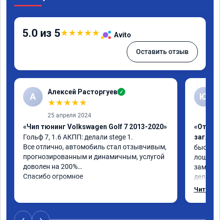
5.0 из 5
★
★
★
★
★
Avito
Оставить отзыв
Алексей Расторгуев
✓
А
Ю
★
★
★
★
★
25 апреля 2024
«Чип тюнинг Volkswagen Golf 7 2013-2020»
«Отключ
Гольф 7, 1.6 АКПП: делали stege 1.

заглуш
Все отлично, автомобиль стал отзывчивым, 
быстро ,
прогнозированным и динамичным, услугой 
лошадей
доволен на 200%

заметил 
Спасибо огромное
делалось
может б
Читать 
‹
›