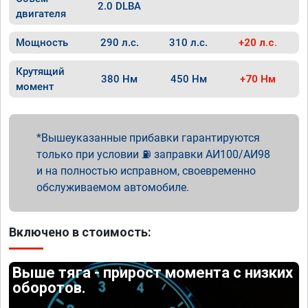
2.0 DLBA
двигателя
Мощность
290 л.с.
310 л.с.
+20 л.с.
Крутящий
380 Нм
450 Нм
+70 Нм
момент
Вышеуказанные прибавки гарантируются
только при условии ⛽ заправки АИ100/АИ98
и на полностью исправном, своевременно
обслуживаемом автомобиле.
Включено в стоимость:
Выше тяга - прирост момента с низких
оборотов.