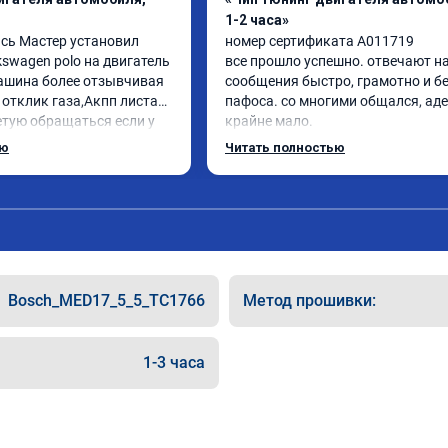
1-2 часа»
сь Мастер установил 
номер сертификата A011719

swagen polo на двигатель 
все прошло успешно. отвечают на
машина более отзывчивая 
сообщения быстро, грамотно и бе
 отклик газа,Акпп листает 
пафоса. со многими общался, аде
етую обращаться если у 
крайне мало.

роблемы с автомобилем
ребята ответили на все вопросы, в
ью
Читать полностью
объяснили.

поставил st 1 на поло 6 1.4 турбо

машина стала резвее, мягче 
переключаются передачи, звук мо
приятнее. ожидаемый результат 
получен.

цена была адекватная, в общем 
Bosch_MED17_5_5_TC1766
Метод прошивки:
однозначно рекомендую.
1-3 часа