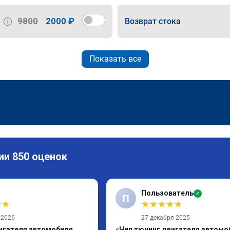
9800
2000 ₽
Возврат стока
Показать все
ии 850 оценок
Пользователь
✓
П
★
★
★
★
★
★
★
 2026
27 декабря 2025
игателя автомобиля,
«Чип тюнинг двигателя автомо