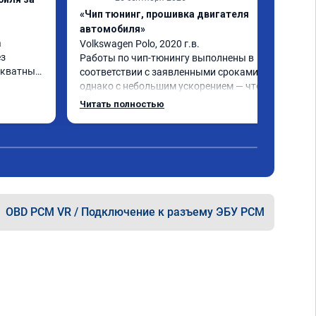
«Чип тюнинг, прошивка двигателя
автомобиля»
 
Volkswagen Polo, 2020 г.в.

з 
Работы по чип-тюнингу выполнены в 
кватных 
соответствии с заявленными сроками, 
однако с небольшим ускорением — что 
се 
является положительным моментом! 
Читать полностью
Улучшение характеристик двигателя и 
работы КПП - зафиксировано, что 
подтверждает эффективность 
тора 
проведённых работ.

был 
Рекомендую к сотрудничеству!
OBD PCM VR / Подключение к разъему ЭБУ PCM