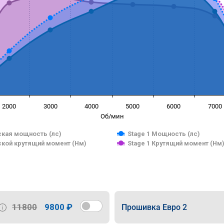
2000
3000
4000
5000
6000
7000
Об/мин
кая мощность (лс)
Stage 1 Мощность (лс)
кой крутящий момент (Нм)
Stage 1 Крутящий момент (Нм
11800
9800 ₽
Прошивка Евро 2