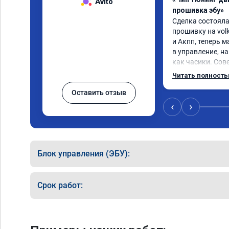
Avito
прошивка эбу»
Сделка состояла
прошивку на volk
и Акпп, теперь 
в управление, на
как часики. Сов
вас возникли п
Читать полност
Оставить отзыв
‹
›
Блок управления (ЭБУ):
Срок работ: