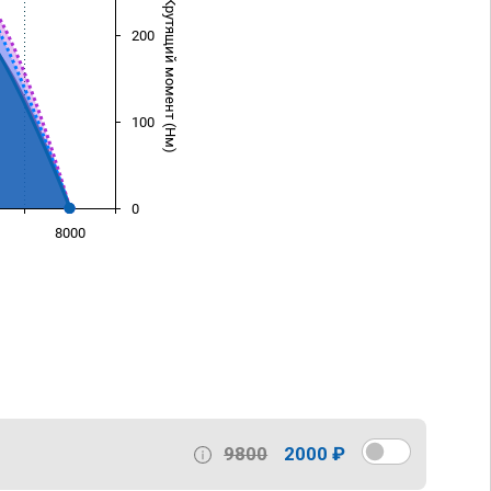
Крутящий момент (Нм)
200
100
0
8000
)
9800
2000 ₽