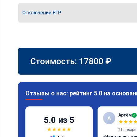
Отключение ЕГР
Стоимость:
17800
₽
Отзывы о нас: рейтинг 5.0 на основан
Артём
✓
А
5.0 из 5
★
★
★
★
★
★
★
★
21 января
«Чип тюнинг дв