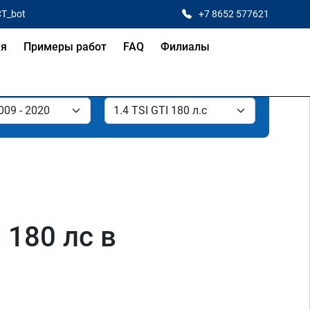
CT_bot
+7 8652 577621
ая
Примеры работ
FAQ
Филиалы
 180 лс в