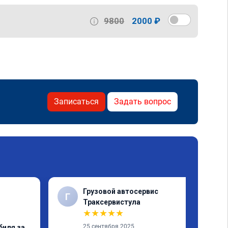
9800
2000 ₽
Записаться
Задать вопрос
Грузовой автосервис
Г
✓
Траксервистула
★
★
★
★
★
25 сентября 2025
биля за