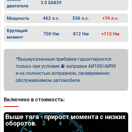
3.0 EA839
двигателя
Мощность
462 л.с.
536 л.с.
+74 л.с.
Крутящий
700 Нм
812 Нм
+112 Нм
момент
Вышеуказанные прибавки гарантируются
только при условии ⛽ заправки АИ100/АИ98
и на полностью исправном, своевременно
обслуживаемом автомобиле.
Включено в стоимость:
Выше тяга - прирост момента с низких
оборотов.