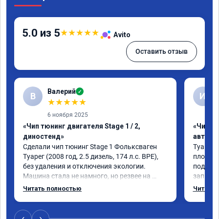
5.0 из 5
★
★
★
★
★
Avito
Оставить отзыв
Валерий
✓
В
И
★
★
★
★
★
6 ноября 2025
«Чип тюнинг двигателя Stage 1 / 2,
«Чип т
диностенд»
автомо
Сделали чип тюнинг Stage 1 Фольксваген 
Туарег 3
Туарег (2008 год, 2.5 дизель, 174 л.с. BPE), 
плохо р
без удаления и отключения экологии.

подбеши
Машина стала не намного, но резвее на 
записал
низких оборотах и на скорости после 100 
работы 
Читать полностью
Читать 
км/ч при обгонах.

не очен
Отклик при нажатии на педаль 
большое
акселератора сократился.

‹
›