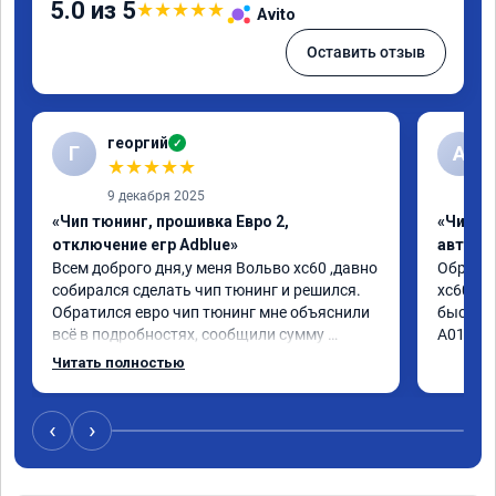
5.0 из 5
★
★
★
★
★
Avito
Оставить отзыв
георгий
✓
Г
А
★
★
★
★
★
9 декабря 2025
«Чип тюнинг, прошивка Евро 2,
«Чип т
отключение егр Adblue»
автомо
Всем доброго дня,у меня Вольво xc60 ,давно 
Обратил
собирался сделать чип тюнинг и решился. 
xc60 2.4
Обратился евро чип тюнинг мне объяснили 
быстро 
всё в подробностях, сообщили сумму 
А010416
записали. Приехал в назначенное время 2.5 
Читать полностью
часа и готово, разница ощутима , я доволен 
,спасибо! дали гарантию и сертификат 
ао11462 ,знают своё дело рекомендую 👍
‹
›