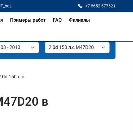
CT_bot
+7 8652 577621
ая
Примеры работ
FAQ
Филиалы
2.0d 150 л.с
M47D20 в