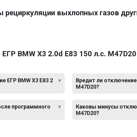
ы рециркуляции выхлопных газов др
ЕГР BMW X3 2.0d E83 150 л.с. M47D20
е ЕГР BMW X3 E83 2
Вредит ли отключение 
M47D20?
после программного
Каковы минусы отключ
M47D20?