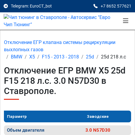
Telegram: EuroCT_bot
+7 8652 577621
Отключение ЕГР клапана системы рециркуляции
выхлопных газов
BMW
X5
F15 - 2013 - 2018
25d
25d 218 л.с
Отключение ЕГР BMW X5 25d
F15 218 л.с. 3.0 N57D30 в
Ставрополе.
Параметр
Заводские
Объем двигателя
3.0 N57D30