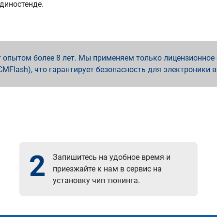
 диностенде.
опытом более 8 лет. Мы применяем только лицензионное о
x, PCMFlash), что гарантирует безопасность для электроники 
2
Запишитесь на удобное время и
приезжайте к нам в сервис на
установку чип тюнинга.