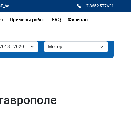
CT_bot
+7 8652 577621
ая
Примеры работ
FAQ
Филиалы
Ставрополе