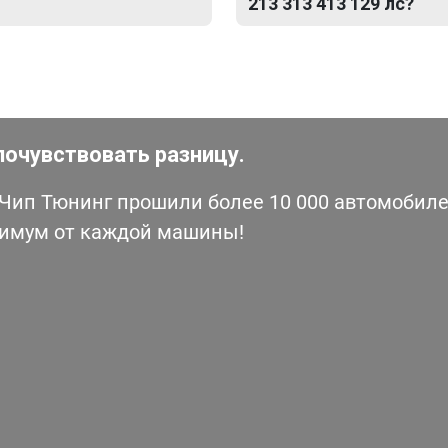
213 313 413 129 лс?
почувствовать разницу.
ип Тюнинг прошили более 10 000 автомобилей
симум от каждой машины!