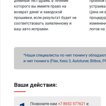
дневный тест-драйв, в течение
пробной 
которого вы имеете право на
устраива
возврат денег и заводской
Цена не 
прошивки, если результат будет не
процедур
соответствовать заявленному и
изменени
ваш авто исправен.
логов на
Наши специалисты по чип тюнингу обладают 
и чип тюнинга (Flex, Kess 3, Autotuner, Bitbo
Ваши действия:
Позвоните нам
+7 8652 577621
и