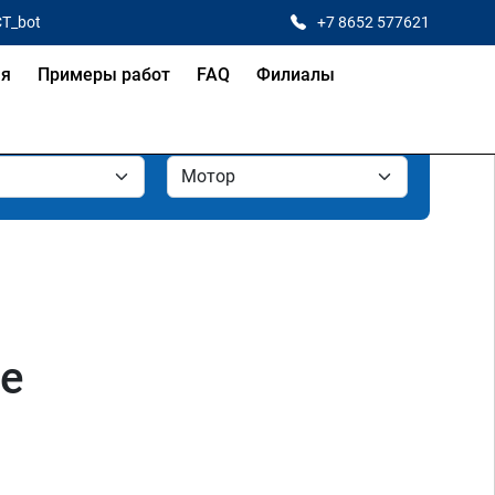
CT_bot
+7 8652 577621
ая
Примеры работ
FAQ
Филиалы
ле