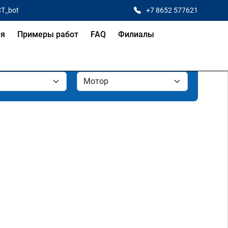
CT_bot
+7 8652 577621
ая
Примеры работ
FAQ
Филиалы