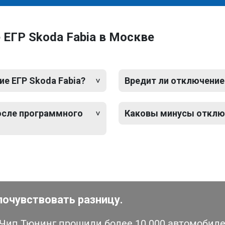
ЕГР Skoda Fabia в Москве
е ЕГР Skoda Fabia?
Вредит ли отключение
после программного
Каковы минусы отключ
почувствовать разницу.
ип Тюнинг прошили более 10 000 автомобилей