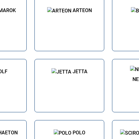
MAROK
ARTEON
OLF
JETTA
NE
HAETON
POLO