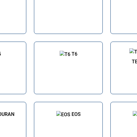
5
T6
T
OURAN
EOS