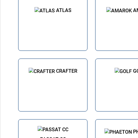
ATLAS
A
CRAFTER
G
P