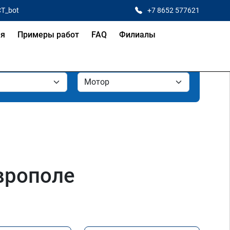
CT_bot
+7 8652 577621
ая
Примеры работ
FAQ
Филиалы
врополе