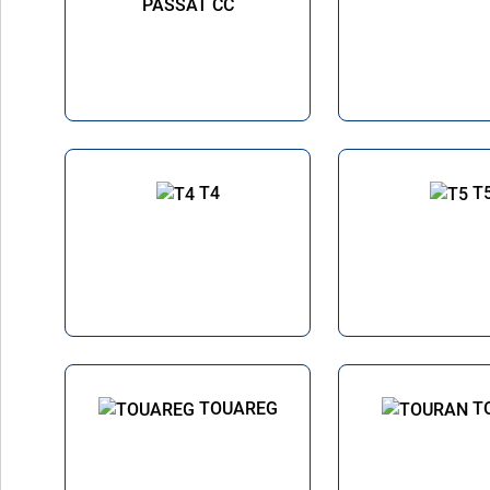
PASSAT CC
T4
T
TOUAREG
T