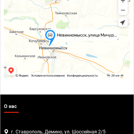
О нас
г. Ставрополь, Демино, ул. Шоссейная 2/5