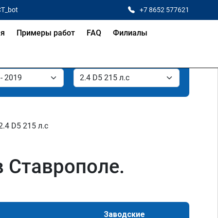
CT_bot
+7 8652 577621
ая
Примеры работ
FAQ
Филиалы
2.4 D5 215 л.с
 в Ставрополе.
Заводские