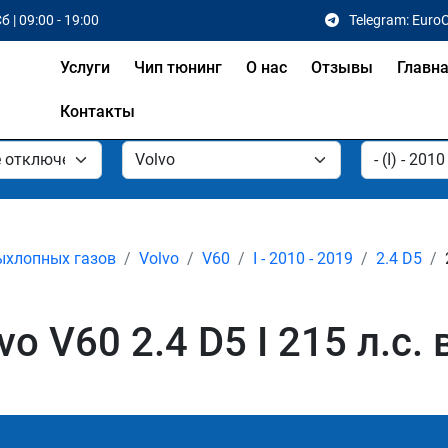
б | 09:00 - 19:00
Telegram: Euro
Услуги
Чип тюнинг
О нас
Отзывы
Главн
Контакты
ыхлопных газов
Volvo
V60
I - 2010 - 2019
2.4 D5
o V60 2.4 D5 I 215 л.с.