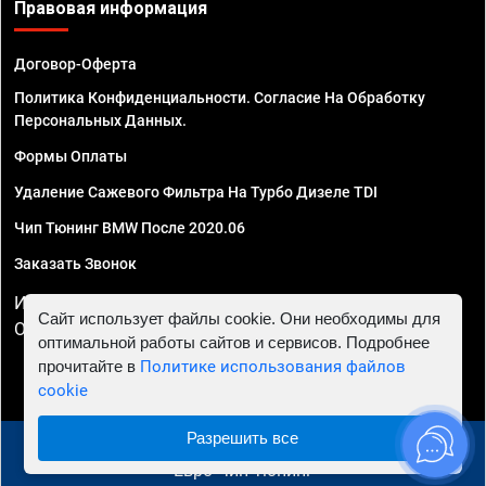
Правовая информация
Договор-Оферта
Политика Конфиденциальности. Согласие На Обработку
Персональных Данных.
Формы Оплаты
Удаление Сажевого Фильтра На Турбо Дизеле TDI
Чип Тюнинг BMW После 2020.06
Заказать Звонок
ИП Смирнов Георгий Павлович. ИНН 781302555843,
Сайт использует файлы cookie. Они необходимы для
ОГРНИП 324470400032610
оптимальной работы сайтов и сервисов. Подробнее
прочитайте в
Политике использования файлов
cookie
Разрешить все
© 2010 - 2026 Чип тюнинг в Ставрополе - Автосервис
"Евро Чип Тюнинг"