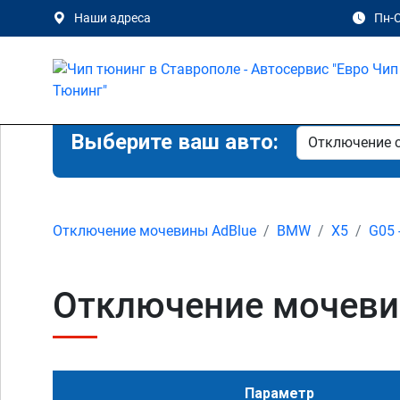
Наши адреса
Пн-С
Выберите ваш авто:
Отключение мочевины AdBlue
BMW
X5
G05 
Отключение мочевин
Параметр