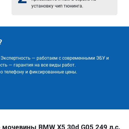
установку чип тюнинга.
?
✅ Экспертность — работаем с современными ЭБУ и
ть — гарантия на все виды работ.
о телефону и фиксированные цены.
 мочевины BMW X5 30d G05 249 л.с.