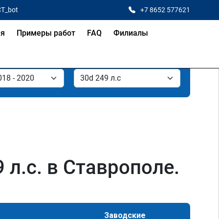
CT_bot
+7 8652 577621
ая
Примеры работ
FAQ
Филиалы
л.с. в Ставрополе.
Заводские