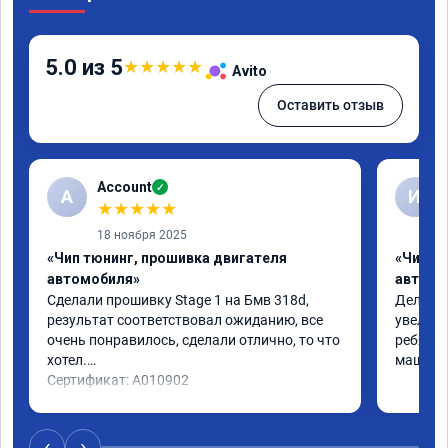
5.0 из 5
★
★
★
★
★
Avito
Оставить отзыв
Account
✓
A
И
★
★
★
★
★
18 ноября 2025
«Чип тюнинг, прошивка двигателя
«Чип т
автомобиля»
автомо
Сделали прошивку Stage 1 на Бмв 318d, 
Делали 
результат соответствовал ожиданию, все 
увеличе
очень понравилось, сделали отлично, то что 
ребята 
хотел.

машина 
Сертификат: A010902
‹
›