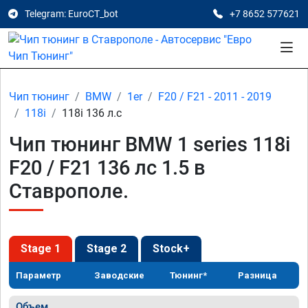
Telegram: EuroCT_bot
+7 8652 577621
Чип тюнинг
BMW
1er
F20 / F21 - 2011 - 2019
118i
118i 136 л.с
Чип тюнинг BMW 1 series 118i
F20 / F21 136 лс 1.5 в
Ставрополе.
Stage 1
Stage 2
Stock+
Параметр
Заводские
Тюнинг*
Разница
Объем