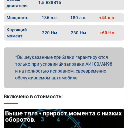
1.5 B38B15
двигателя
Мощность
136 л.с.
180 л.с.
+44 л.с.
Крутящий
220 Нм
280 Нм
+60 Нм
момент
Вышеуказанные прибавки гарантируются
только при условии ⛽ заправки АИ100/АИ98
и на полностью исправном, своевременно
обслуживаемом автомобиле.
Включено в стоимость:
Выше тяга - прирост момента с низких
оборотов.