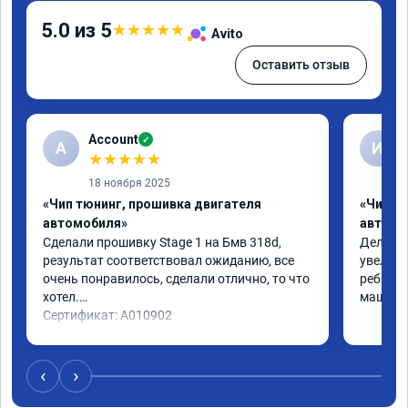
5.0 из 5
★
★
★
★
★
Avito
Оставить отзыв
Account
✓
A
И
★
★
★
★
★
18 ноября 2025
«Чип тюнинг, прошивка двигателя
«Чип т
автомобиля»
автомо
Сделали прошивку Stage 1 на Бмв 318d, 
Делали 
результат соответствовал ожиданию, все 
увеличе
очень понравилось, сделали отлично, то что 
ребята 
хотел.

машина 
Сертификат: A010902
‹
›