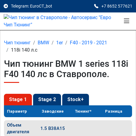
Telegram: EuroCT_bot
+7 8652 577621
Чип тюнинг
BMW
1er
F40 - 2019 - 2021
118i 140 л.с
Чип тюнинг BMW 1 series 118i
F40 140 лс в Ставрополе.
Stage 1
Stage 2
Stock+
Параметр
Заводские
Тюнинг*
Разница
Объем
1.5 B38A15
двигателя