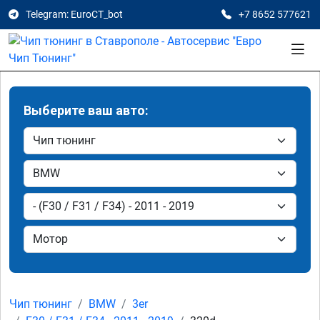
Telegram: EuroCT_bot
+7 8652 577621
Выберите ваш авто:
Чип тюнинг
BMW
3er