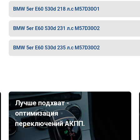
BMW 5er E60 530d 218 л.с M57D30O1
BMW 5er E60 530d 231 л.с M57D30O2
BMW 5er E60 530d 235 л.с M57D30O2
Лучше подхват -
оптимизация
переключений АКПП.