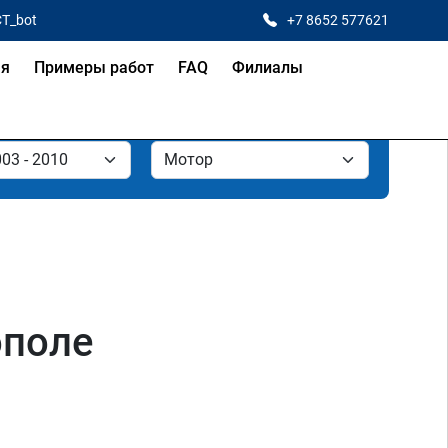
CT_bot
+7 8652 577621
ая
Примеры работ
FAQ
Филиалы
ополе