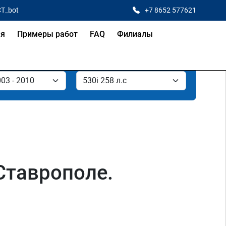
CT_bot
+7 8652 577621
ая
Примеры работ
FAQ
Филиалы
 Ставрополе.