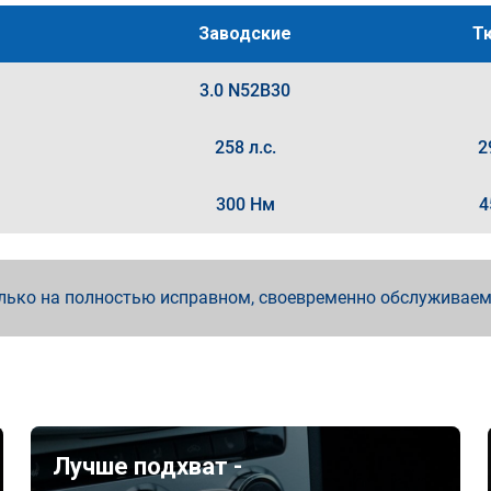
Заводские
Т
3.0 N52B30
258 л.с.
2
300 Нм
4
лько на полностью исправном, своевременно обслуживае
Лучше подхват -