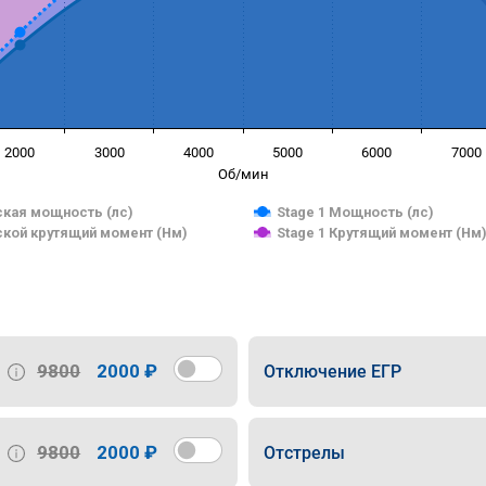
2000
3000
4000
5000
6000
7000
Об/мин
кая мощность (лс)
Stage 1 Мощность (лс)
кой крутящий момент (Нм)
Stage 1 Крутящий момент (Нм
9800
2000 ₽
Отключение ЕГР
9800
2000 ₽
Отстрелы