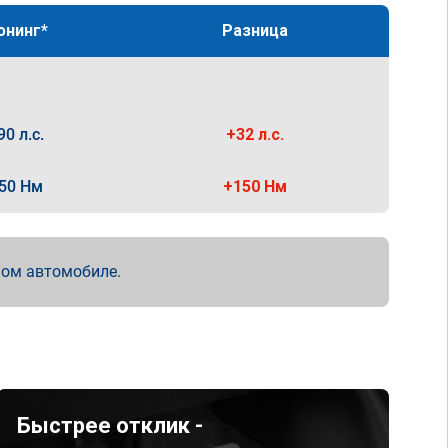
юнинг*
Разница
90 л.с.
+32 л.с.
50 Нм
+150 Нм
мом автомобиле.
Быстрее отклик -