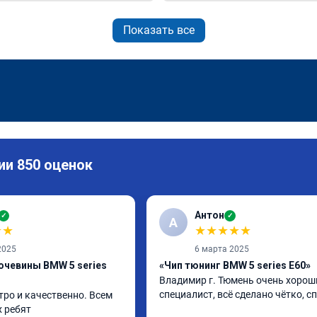
Показать все
ии 850 оценок
Антон
✓
✓
А
★
★
★
★
★
★
★
2025
6 марта 2025
очевины BMW 5 series
«Чип тюнинг BMW 5 series E60»
Владимир г. Тюмень очень хороши
специалист, всё сделано чётко, с
ро и качественно. Всем 
 ребят