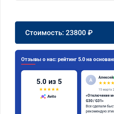
Стоимость:
23800
₽
Отзывы о нас: рейтинг 5.0 на основан
Алексей
А
5.0 из 5
★
★
★
★
★
★
★
★
15 марта 
«Отключение м
Avito
G30 / G31»
Все сделали быст
рекомендую этих