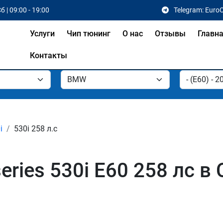
б | 09:00 - 19:00
Telegram: Euro
Услуги
Чип тюнинг
О нас
Отзывы
Главн
Контакты
i
530i 258 л.с
ries 530i E60 258 лс в