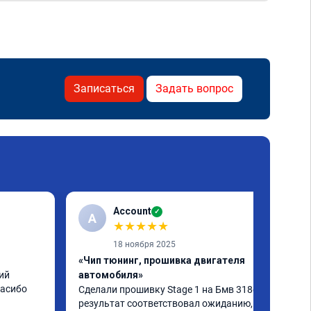
Записаться
Задать вопрос
Account
✓
A
★
★
★
★
★
18 ноября 2025
«Чип тюнинг, прошивка двигателя
й 
автомобиля»
пасибо
Сделали прошивку Stage 1 на Бмв 318d, 
результат соответствовал ожиданию, все 