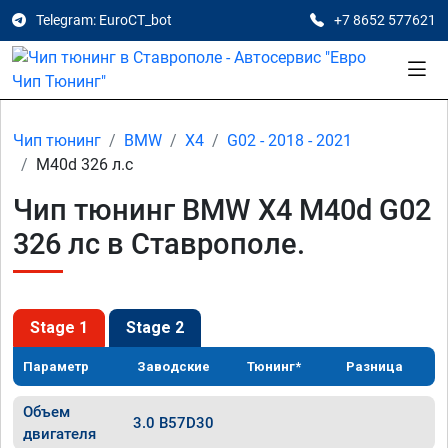
Telegram: EuroCT_bot
+7 8652 577621
Чип тюнинг
BMW
X4
G02 - 2018 - 2021
M40d 326 л.с
Чип тюнинг BMW X4 M40d G02
326 лс в Ставрополе.
Stage 1
Stage 2
Параметр
Заводские
Тюнинг*
Разница
Объем
3.0 B57D30
двигателя