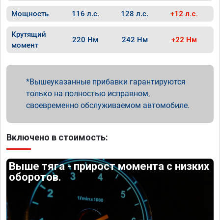
Мощность
116 л.с.
128 л.с.
+12 л.с.
Крутящий
220 Нм
242 Нм
+22 Нм
момент
Вышеуказанные прибавки гарантируются
только на полностью исправном,
своевременно обслуживаемом автомобиле.
Включено в стоимость:
Выше тяга - прирост момента с низких
оборотов.