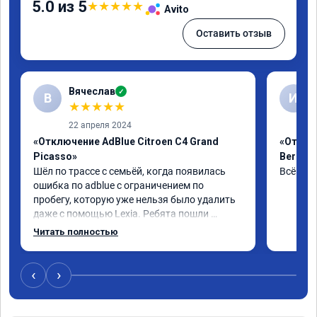
5.0 из 5
★
★
★
★
★
Avito
Оставить отзыв
Вячеслав
✓
В
И
★
★
★
★
★
22 апреля 2024
«Отключение AdBlue Citroen C4 Grand
«Отклю
Picasso»
Berling
Шёл по трассе с семьёй, когда появилась 
Всё сде
ошибка по adblue с ограничением по 
пробегу, которую уже нельзя было удалить 
даже с помощью Lexia. Ребята пошли 
навстречу, оперативно приняли и за час 
Читать полностью
отшили как adblue, так и eolys. Отпуск не 
был сорван ))
‹
›