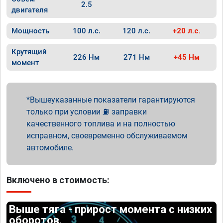
2.5
двигателя
Мощность
100 л.с.
120 л.с.
+20 л.с.
Крутящий
226 Нм
271 Нм
+45 Нм
момент
Вышеуказанные показатели гарантируются
только при условии ⛽ заправки
качественного топлива и на полностью
исправном, своевременно обслуживаемом
автомобиле.
Включено в стоимость:
Выше тяга - прирост момента с низких
оборотов.