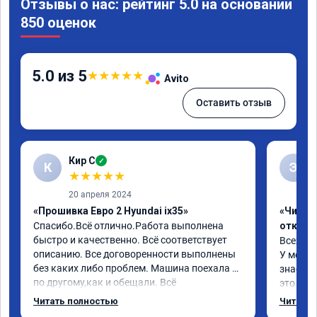
Отзывы о нас: рейтинг 5.0 на основании
850 оценок
5.0 из 5
★
★
★
★
★
Avito
Оставить отзыв
Кир С
✓
К
Э
★
★
★
★
★
20 апреля 2024
«Прошивка Евро 2 Hyundai ix35»
«Чип тю
Спасибо.Всё отлично.Работа выполнена 
отключ
быстро и качественно. Всё соответствует 
Всех пр
описанию. Все договоренности выполнены 
У меня H
без каких либо проблем. Машина поехала 
знает чт
по другому,как и обещали. Всё 
это кла
понравилось. Рекомендую данную 
газов, 
Читать полностью
Читать 
компанию.
фильтр 