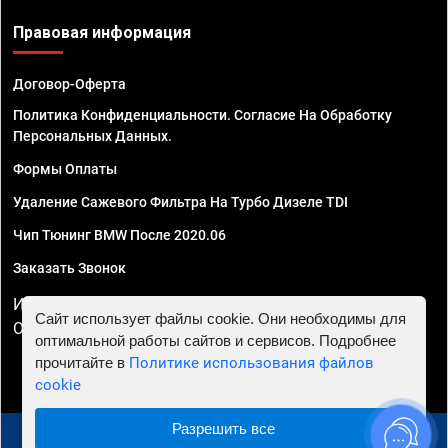
Правовая информация
Договор-Оферта
Политика Конфиденциальности. Согласие На Обработку
Персональных Данных.
Формы Оплаты
Удаление Сажевого Фильтра На Турбо Дизеле TDI
Чип Тюнинг BMW После 2020.06
Заказать Звонок
ИП Смирнов Георгий Павлович. ИНН 781302555843,
Сайт использует файлы cookie. Они необходимы для
ОГРНИП 324470400032610
оптимальной работы сайтов и сервисов. Подробнее
прочитайте в
Политике использования файлов
cookie
Разрешить все
© 2010 - 2026 Чип тюнинг в Ставрополе - Автосервис