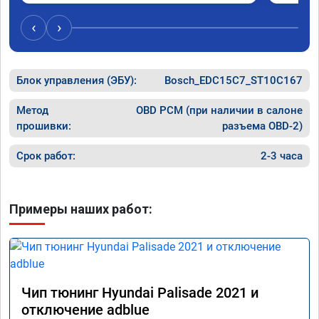
Обратил
эти сист
‹
›
Хорошие
как дог
дали гар
Блок управления (ЭБУ):
Bosch_EDC15C7_ST10C167
Машина 
ничего 
оживлен
Метод
OBD PCM (при наличии в салоне
сразу.

прошивки:
разъема OBD-2)
В общем
пути!
Срок работ:
2-3 часа
Примеры наших работ:
Чип тюнинг Hyundai Palisade 2021 и
отключение adblue