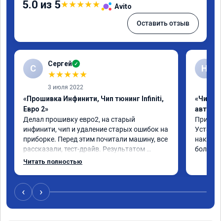
5.0 из 5
★
★
★
★
★
Avito
Оставить отзыв
Сергей
✓
С
Н
★
★
★
★
★
3 июля 2022
«Прошивка Инфинити, Чип тюнинг Infiniti,
«Чип т
Евро 2»
автомо
Делал прошивку евро2, на старый 
Приехал 
инфинити, чип и удаление старых ошибок на 
Установ
приборке. Перед этим почитали машину, все 
накат п
рассказали, тест-драйв. Результатом 
большое
доволен, расход упал, машина стала еще 
Читать полностью
чуть бодрее)
‹
›