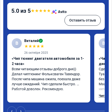
5.0 из 5
★
★
★
★
★
Avito
Оставить отзыв
Виталий
✓
В
В
★
★
★
★
★
26 октября 2025
«Чип тюнинг двигателя автомобиля за 1-
«Чип тю
2 часа»
диност
Всем читающим отзывы-доброго дня)) 
Сделали
Делал чиптюнинг Фольксваген Тавендор. 
Туарег (
После чипа машина ожила, поехала даже 
без уда
лучше ожиданий. Чип сделали быстро. 
Машина 
Работой доволен. Рекомендую.
низких 
км/ч при
Читать 
Отклик 
акселер
Расход 
‹
›