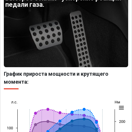
педали газа.
График прироста мощности и крутящего
момента:
л.с.
Нм
200
100