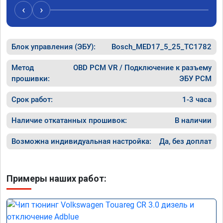
Расход 
‹
›
Получил
Блок управления (ЭБУ):
Bosch_MED17_5_25_TC1782
Метод
OBD PCM VR / Подключение к разъему
прошивки:
ЭБУ PCM
Срок работ:
1-3 часа
Наличие откатанных прошивок:
В наличии
Возможна индивидуальная настройка:
Да, без доплат
Примеры наших работ: