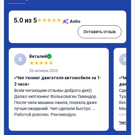
5.0 из 5
★
★
★
★
★
Avito
Оставить отзыв
Виталий
✓
В
В
★
★
★
★
★
26 октября 2025
«Чип тюнинг двигателя автомобиля за 1-
«Чип тю
2 часа»
диност
Всем читающим отзывы-доброго дня)) 
Сделали
Делал чиптюнинг Фольксваген Тавендор. 
Туарег (
После чипа машина ожила, поехала даже 
без уда
лучше ожиданий. Чип сделали быстро. 
Машина 
Работой доволен. Рекомендую.
низких 
км/ч при
Читать 
Отклик 
акселер