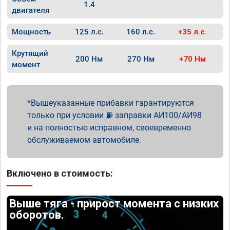
1.4
двигателя
Мощность
125 л.с.
160 л.с.
+35 л.с.
Крутящий
200 Нм
270 Нм
+70 Нм
момент
Вышеуказанные прибавки гарантируются
только при условии ⛽ заправки АИ100/АИ98
и на полностью исправном, своевременно
обслуживаемом автомобиле.
Включено в стоимость:
Выше тяга - прирост момента с низких
оборотов.