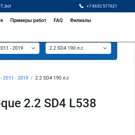
CT_bot
+7 8652 577621
ая
Примеры работ
FAQ
Филиалы
- 2011 - 2019
2.2 SD4 190 л.с
que 2.2 SD4 L538