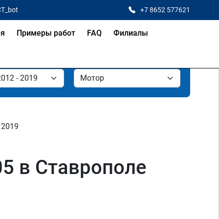
CT_bot
+7 8652 577621
ая
Примеры работ
FAQ
Филиалы
- 2019
05 в Ставрополе