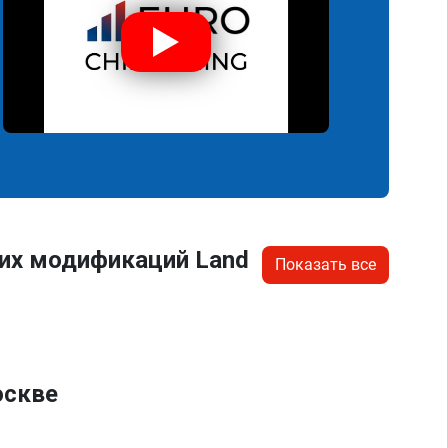
гих модификаций Land
Показать все
оскве