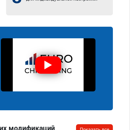
гих модификаций
Показать все