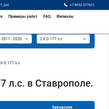
CT_bot
+7 8652 577621
ая
Примеры работ
FAQ
Филиалы
.8 D 177 л.с
7 л.с. в Ставрополе.
Заводские