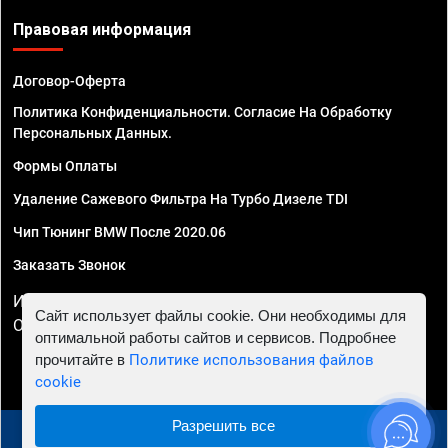
Правовая информация
Договор-Оферта
Политика Конфиденциальности. Согласие На Обработку
Персональных Данных.
Формы Оплаты
Удаление Сажевого Фильтра На Турбо Дизеле TDI
Чип Тюнинг BMW После 2020.06
Заказать Звонок
ИП Смирнов Георгий Павлович. ИНН 781302555843,
Сайт использует файлы cookie. Они необходимы для
ОГРНИП 324470400032610
оптимальной работы сайтов и сервисов. Подробнее
прочитайте в
Политике использования файлов
cookie
Разрешить все
© 2010 - 2026 Чип тюнинг в Ставрополе - Автосервис