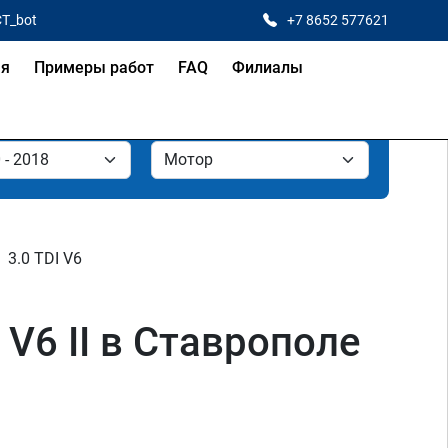
CT_bot
+7 8652 577621
ая
Примеры работ
FAQ
Филиалы
3.0 TDI V6
 V6 II в Ставрополе